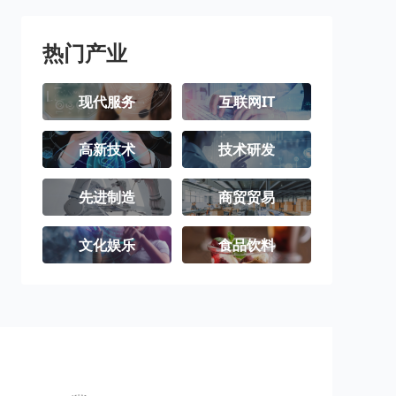
璧山区
梁平区
城口县
丰都县
垫江县
武隆区
热门产业
忠县
开州区
云阳县
现代服务
互联网IT
奉节县
巫山县
巫溪县
高新技术
技术研发
石柱土家族自
秀山土家族苗
酉阳土家族苗
治县
族自治县
族自治县
彭水苗族土家
江津区
合川区
先进制造
商贸贸易
族自治县
永川区
南川区
文化娱乐
食品饮料