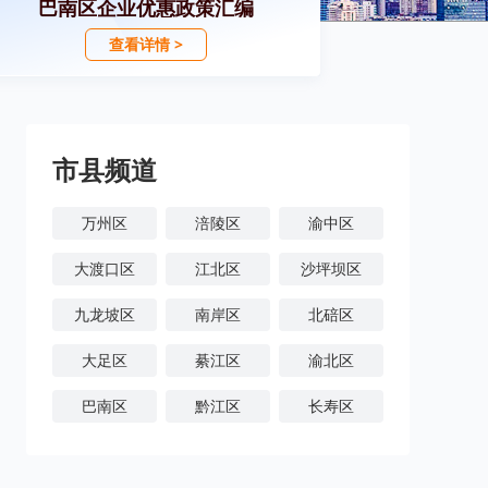
巴南区企业优惠政策汇编
查看详情 >
市县频道
万州区
涪陵区
渝中区
大渡口区
江北区
沙坪坝区
九龙坡区
南岸区
北碚区
大足区
綦江区
渝北区
巴南区
黔江区
长寿区
潼南区
铜梁区
荣昌区