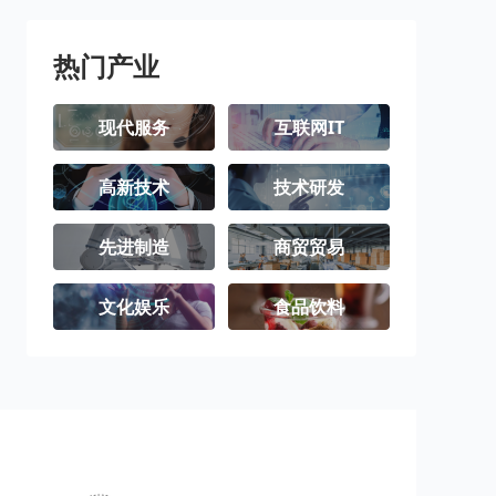
璧山区
梁平区
城口县
丰都县
垫江县
武隆区
热门产业
忠县
开州区
云阳县
现代服务
互联网IT
奉节县
巫山县
巫溪县
高新技术
技术研发
石柱土家族自
秀山土家族苗
酉阳土家族苗
治县
族自治县
族自治县
彭水苗族土家
江津区
合川区
先进制造
商贸贸易
族自治县
永川区
南川区
文化娱乐
食品饮料