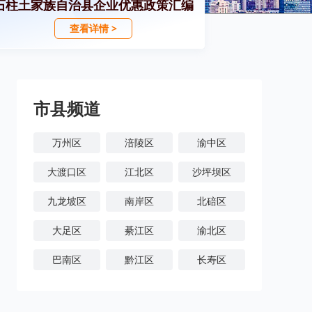
石柱土家族自治县企业优惠政策汇编
查看详情 >
市县频道
万州区
涪陵区
渝中区
大渡口区
江北区
沙坪坝区
九龙坡区
南岸区
北碚区
大足区
綦江区
渝北区
巴南区
黔江区
长寿区
潼南区
铜梁区
荣昌区