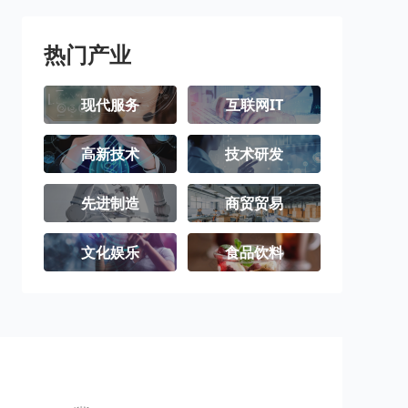
璧山区
梁平区
城口县
丰都县
垫江县
武隆区
热门产业
忠县
开州区
云阳县
现代服务
互联网IT
奉节县
巫山县
巫溪县
高新技术
技术研发
石柱土家族自
秀山土家族苗
酉阳土家族苗
治县
族自治县
族自治县
彭水苗族土家
江津区
合川区
先进制造
商贸贸易
族自治县
永川区
南川区
文化娱乐
食品饮料