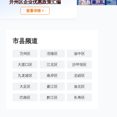
开州区企业优惠政策汇编
查看详情 >
市县频道
万州区
涪陵区
渝中区
大渡口区
江北区
沙坪坝区
九龙坡区
南岸区
北碚区
大足区
綦江区
渝北区
巴南区
黔江区
长寿区
潼南区
铜梁区
荣昌区